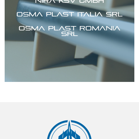
Nira KSV GmbH
Osma Plast Italia srl
Osma Plast Romania
srl